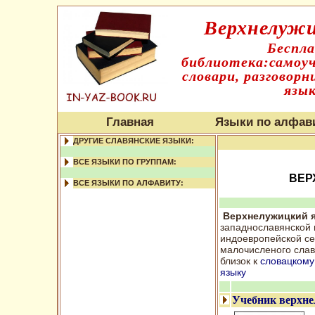
Верхнелужи
Беспл
библиотека:самоуч
словари, разговорн
язык
Главная
Языки по алфав
ДРУГИЕ СЛАВЯНСКИЕ ЯЗЫКИ:
ВСЕ ЯЗЫКИ ПО ГРУППАМ:
ВЕР
ВСЕ ЯЗЫКИ ПО АЛФАВИТУ:
Верхнелужицкий 
западнославянской 
индоевропейской се
малочисленого слав
близок к
словацкому
языку
Учебник верхне