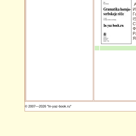
А
И
Г
I
С
Ф
Р
Я
© 2007—2026 "In-yaz-book.ru"