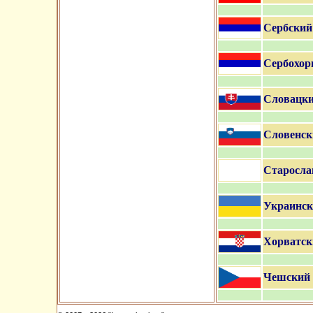
Сербский
Сербохор
Словацки
Словенск
Старосла
Украинск
Хорватск
Чешский