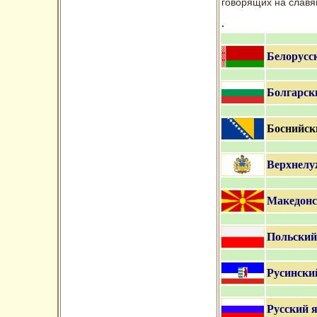
говорящих на славя
.
Белорусс
Болгарск
Боснийск
Верхнелу
Македонс
Польский
Русински
Русский 