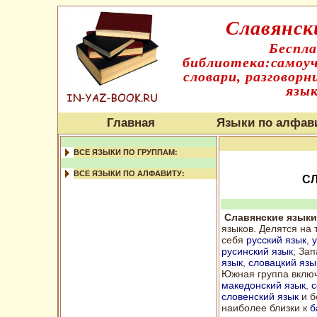
Славянск
Беспл
библиотека:самоуч
словари, разговорн
язык
Главная
Языки по алфав
ВСЕ ЯЗЫКИ ПО ГРУППАМ:
ВСЕ ЯЗЫКИ ПО АЛФАВИТУ:
С
Славянские языки
языков. Делятся на 
себя
русский язык
,
у
русинский язык
; За
язык
,
словацкий язы
Южная группа включ
македонский язык
,
с
словенский язык
и б
наиболее близки к
б