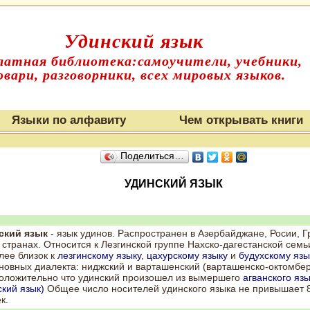
Удинский язык
латная библиотека:самоучители, учебники,
овари, разговорники, всех мировых языков.
Языки по алфавиту
Чем открывать книги
Поделиться…
УДИНСКИЙ ЯЗЫК
ский язык
- язык удинов. Распространен в Азербайджане, Росии, Гр
 странах. Относится к Лезгинской группе Нахско-дагестанской семь
лее близок к
лезгинскому языку
,
цахурскому языку
и
будухскому язы
новных диалекта: ниджский и варташенский (варташенско-октомбер
оложительно что удинский произошел из вымершего
агванского язы
кий язык)
Общее число носителей удинского языка не привышает 
к.