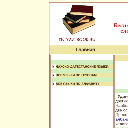
Бесп
сл
Главная
НАХСКО-ДАГЕСТАНСКИЕ ЯЗЫКИ:
ВСЕ ЯЗЫКИ ПО ГРУППАМ:
ВСЕ ЯЗЫКИ ПО АЛФАВИТУ:
Удин
других
Наибо
два ос
Предп
албанс
челове