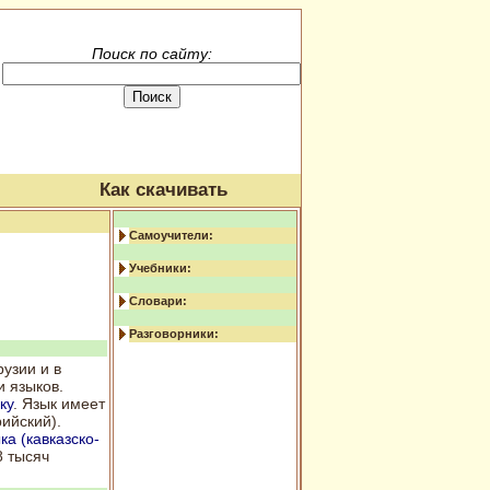
Поиск по сайту:
Как скачивать
Самоучители:
Учебники:
Словари:
Разговорники:
узии и в
и языков.
ку
. Язык имеет
ийский).
ка (кавказско-
8 тысяч