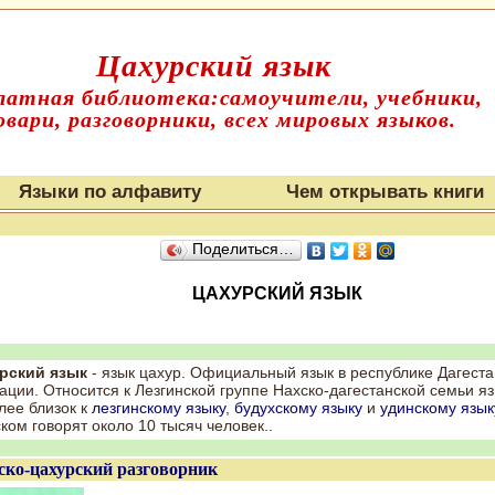
Цахурский язык
латная библиотека:самоучители, учебники,
овари, разговорники, всех мировых языков.
Языки по алфавиту
Чем открывать книги
Поделиться…
ЦАХУРСКИЙ ЯЗЫК
рский язык
- язык цахур. Официальный язык в республике Дагеста
ции. Относится к Лезгинской группе Нахско-дагестанской семьи яз
лее близок к
лезгинскому языку
,
будухскому языку
и
удинскому язык
ком говорят около 10 тысяч человек..
ско-цахурский разговорник