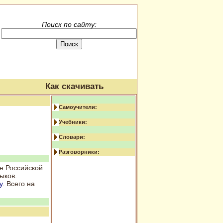
Поиск по сайту:
Как скачивать
Самоучители:
Учебники:
Словари:
Разговорники:
н Российской
ыков.
у
. Всего на