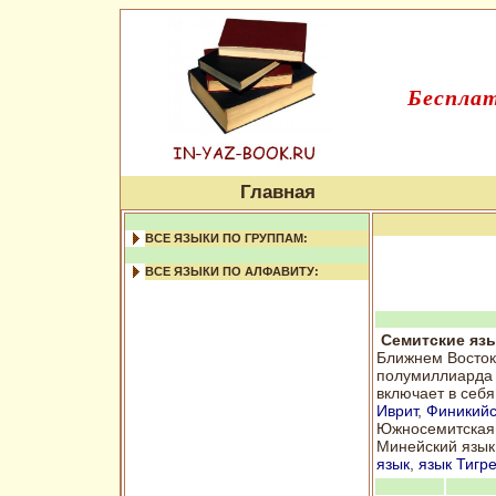
Бесплат
Главная
ВСЕ ЯЗЫКИ ПО ГРУППАМ:
ВСЕ ЯЗЫКИ ПО АЛФАВИТУ:
Семитские яз
Ближнем Восток
полумиллиарда 
включает в себя
Иврит
,
Финикийс
Южносемитская 
Минейский язык,
язык
,
язык Тигр