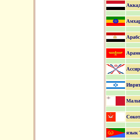
Аккад
Амхар
Арабс
Араме
Ассир
Иври
Мальт
Сокот
язык 