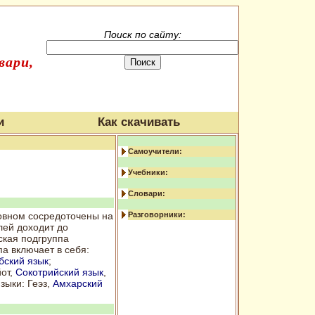
Поиск по сайту:
вари,
и
Как скачивать
Самоучители:
Учебники:
Словари:
новном сосредоточены на
Разговорники:
лей доходит до
ская подгруппа
а включает в себя:
бский язык
;
йот,
Сокотрийский язык
,
зыки: Геэз,
Амхарский