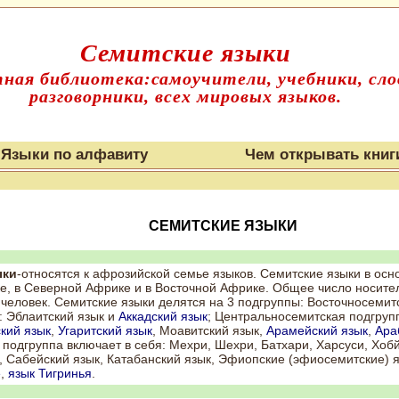
Семитские языки
ная библиотека:самоучители, учебники, сло
разговорники, всех мировых языков.
Языки по алфавиту
Чем открывать книг
СЕМИТСКИЕ ЯЗЫКИ
ыки
-относятся к афрозийской семье языков. Семитские языки в ос
е, в Северной Африке и в Восточной Африке. Общее число носите
человек. Семитские языки делятся на 3 подгруппы: Восточносемит
: Эблаитский язык и
Аккадский язык
; Центральносемитская подгрупп
кий язык
,
Угаритский язык
, Моавитский язык,
Арамейский язык
,
Ара
подгруппа включает в себя: Мехри, Шехри, Батхари, Харсуси, Хоб
 Сабейский язык, Катабанский язык, Эфиопские (эфиосемитские) я
е
,
язык Тигринья
.