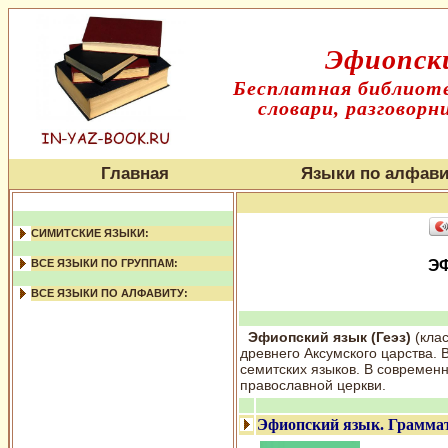
Эфиопски
Бесплатная библиоте
словари, разговорн
Главная
Языки по алфави
СИМИТСКИЕ ЯЗЫКИ:
ВСЕ ЯЗЫКИ ПО ГРУППАМ:
ЭФ
ВСЕ ЯЗЫКИ ПО АЛФАВИТУ:
Эфиопский язык (Геэз)
(клас
древнего Аксумского царства.
семитских языков. В современ
православной церкви.
Эфиопский язык. Грамма