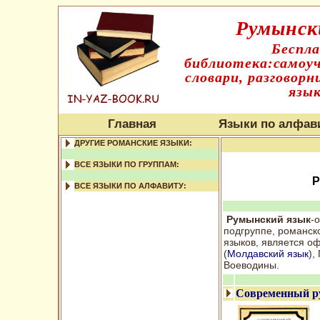
Румынск
Беспл
библиотека:самоуч
словари, разговорн
язык
Главная
Языки по алфав
ДРУГИЕ РОМАНСКИЕ ЯЗЫКИ:
ВСЕ ЯЗЫКИ ПО ГРУППАМ:
Р
ВСЕ ЯЗЫКИ ПО АЛФАВИТУ:
Румынский язык
-
подгруппе, романск
языков, является 
(
Молдавский язык
),
Воеводины.
Современный ру