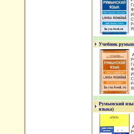
Р
Г
Ф
И
С
Р
Я
Учебник румынс
А
Р
Г
Ф
И
С
Р
Я
Румынский язык
языка)
А
Р