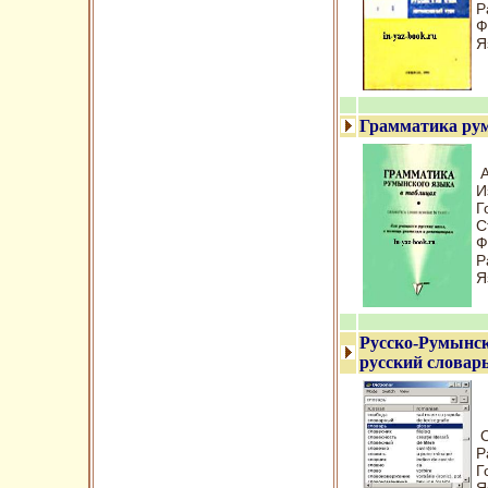
Р
Ф
Я
Грамматика рум
А
И
Г
С
Ф
Р
Я
Русско-Румынск
русский словар
О
Р
Г