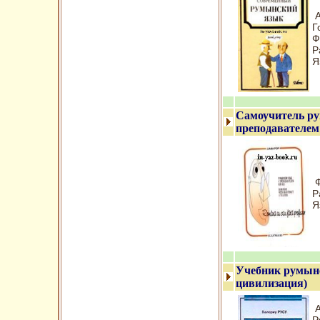
А
Г
Ф
Р
Я
Самоучитель ру
преподавателем
Ф
Р
Я
Учебник румынс
цивилизация)
А