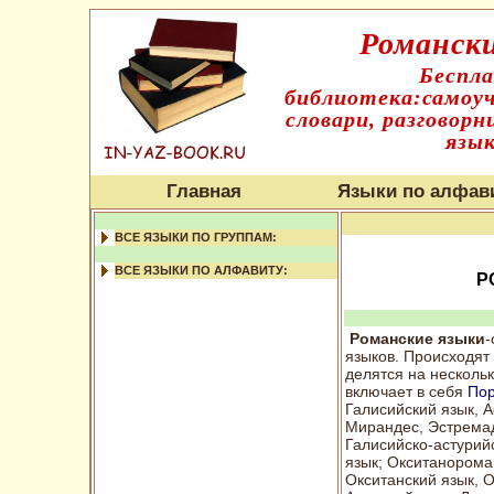
Романски
Беспл
библиотека:самоуч
словари, разговорн
язык
Главная
Языки по алфав
ВСЕ ЯЗЫКИ ПО ГРУППАМ:
ВСЕ ЯЗЫКИ ПО АЛФАВИТУ:
Р
Романские языки
-
языков. Происходят
делятся на несколь
включает в себя
Пор
Галисийский язык, А
Мирандес, Эстремад
Галисийско-астурий
язык; Окситанорома
Окситанский язык, О