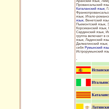
Аранский язык, Лиму
Провансальский язы
Каталанский язык
; 
Франкопровансальс
язык; Итало-романс
язык
, Венетский язы
Пьемонтский язык, 
Корсиканский язык,
Сардинский язык, И
группа включает в 
язык, Ладинский язы
Далматинский язык;
себя
Румынский язы
Истрорумынский язы
.
Испански
Итальянс
Каталанс
Латински