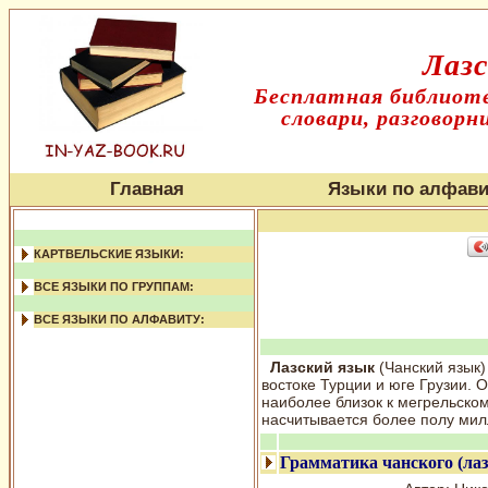
Лазс
Бесплатная библиоте
словари, разговорн
Главная
Языки по алфави
КАРТВЕЛЬСКИЕ ЯЗЫКИ:
ВСЕ ЯЗЫКИ ПО ГРУППАМ:
ВСЕ ЯЗЫКИ ПО АЛФАВИТУ:
Лазский язык
(Чанский язык)
востоке Турции и юге Грузии. 
наиболее близок к мегрельском
насчитывается более полу мил
Грамматика чанского (лаз