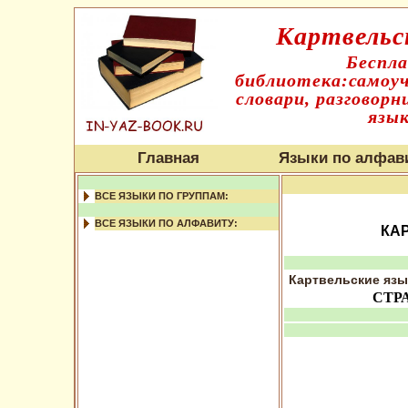
Картвельс
Беспл
библиотека:самоуч
словари, разговорн
язык
Главная
Языки по алфав
ВСЕ ЯЗЫКИ ПО ГРУППАМ:
ВСЕ ЯЗЫКИ ПО АЛФАВИТУ:
КА
Картвельские язы
СТР