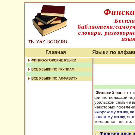
Фински
Беспл
библиотека:самоуч
словари, разговорн
язык
Главная
Языки по алфав
ФИННО-УГОРСКИЕ ЯЗЫКИ:
ВСЕ ЯЗЫКИ ПО ГРУППАМ:
ВСЕ ЯЗЫКИ ПО АЛФАВИТУ:
Финский язык
-отн
финно-волжской под
уральской семьи яз
некоторых поселени
ижорскому языку
,
ка
водскому языку
,
эст
миллионов носителе
Финский язык д