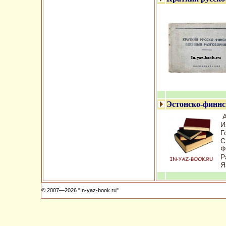
Эстонско-финнс
А
И
Г
С
Ф
Р
Я
© 2007—2026 "In-yaz-book.ru"