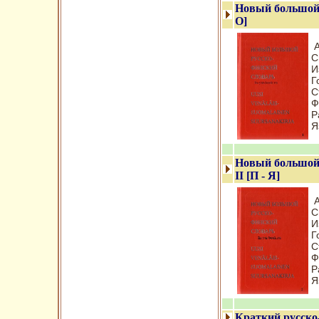
Новый большой р
О]
А
С
И
Г
С
Ф
Р
Я
Новый большой 
II [П - Я]
А
С
И
Г
С
Ф
Р
Я
Краткий русско