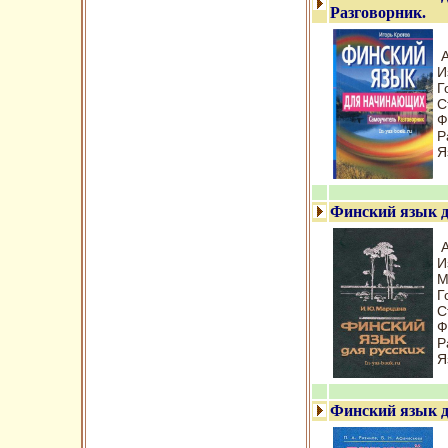
Разговорник.
А
И
Г
С
Ф
Р
Я
Финский язык д
И
М
Г
С
Ф
Р
Я
Финский язык 