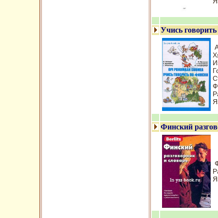
Я
Учись говорить
А
Х
И
Г
С
Ф
Р
Я
Финский разгов
Р
Я