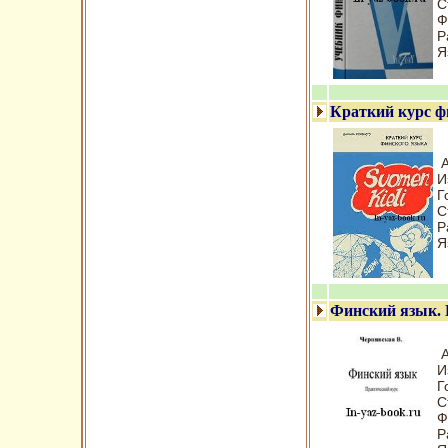
С
Ф
Р
Я
Краткий курс ф
А
И
Г
С
Р
Я
Финский язык. 
А
И
Г
С
Ф
Р