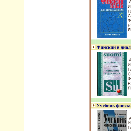
А
И
Г
С
Ф
Р
Я
Финский в диал
А
И
Г
С
Ф
Р
Я
Учебник финско
А
И
Г