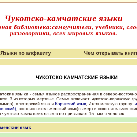
Чукотско-камчатские языки
ная библиотека:самоучители, учебники, сло
разговорники, всех мировых языков.
Языки по алфавиту
Чем открывать книг
ЧУКОТСКО-КАМЧАТСКИЕ ЯЗЫКИ
атские языки
- семья языков распространенная в северо-восточно
ыков, 3 из которых мертвые. Семья включает: чукотско-корякскую гр
вымер), алюторский язык и
Корякский язык
; Ительменскую группу:
и
менский)
, восточно-ительменский язык(вымер) и южно-ительменск
 чукотско-камчатских языков не привышает 15 тысяч человек.
менский язык