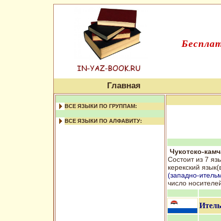
Бесплат
Главная
ВСЕ ЯЗЫКИ ПО ГРУППАМ:
ВСЕ ЯЗЫКИ ПО АЛФАВИТУ:
Чукотско-камч
Состоит из 7 яз
керекский язык(
(западно-итель
число носителей
Итель