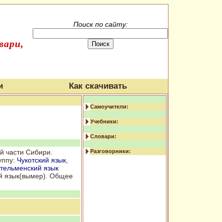
Поиск по сайту:
вари,
и
Как скачивать
Самоучители:
Учебники:
Словари:
й части Сибири.
Разговорники:
уппу:
Чукотский язык
,
тельменский язык
ий язык(вымер). Общее