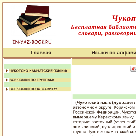
Чукот
Бесплатная библиоте
словари, разговорн
Главная
Языки по алфави
ЧУКОТСКО-КАМЧАТСКИЕ ЯЗЫКИ:
ВСЕ ЯЗЫКИ ПО ГРУППАМ:
ВСЕ ЯЗЫКИ ПО АЛФАВИТУ:
(
Чукотский язык (луоравет
автономном округе, Корякском
Российской Федирации. Чукотс
вымершему Керекскому языку. 
которых: восточный (уэленский
энмылинский, нунлигранский и 
группе Чукотско-камчатской се