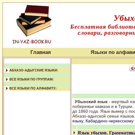
Убых
Бесплатная библиоте
словари, разговорн
Главная
Языки по алфави
АБХАЗО-АДЫГСКИЕ ЯЗЫКИ:
ВСЕ ЯЗЫКИ ПО ГРУППАМ:
ВСЕ ЯЗЫКИ ПО АЛФАВИТУ:
Убыхский язык
- мертвый яз
побережье кавказа и в Турции
до 1860 года. Язык вымер с по
Абхазо-адыгской семье языков
языку
,
Кабардино-черкесскому 
Язык убыхов. Грамматик