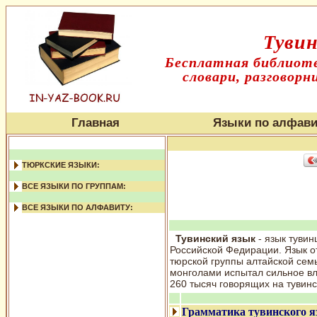
Тувин
Бесплатная библиоте
словари, разговорн
Главная
Языки по алфави
ТЮРКСКИЕ ЯЗЫКИ:
ВСЕ ЯЗЫКИ ПО ГРУППАМ:
ВСЕ ЯЗЫКИ ПО АЛФАВИТУ:
Тувинский язык
- язык тувин
Российской Федирации. Язык о
тюрской группы алтайской семь
монголами испытал сильное в
260 тысяч говорящих на тувинс
Грамматика тувинского 