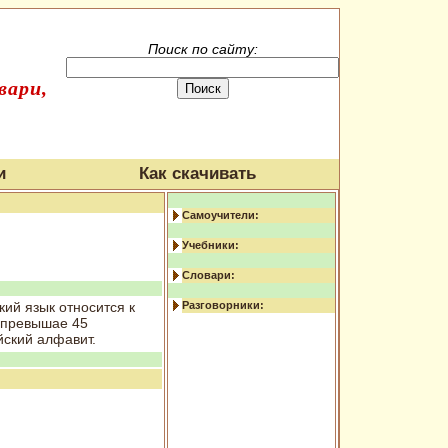
Поиск по сайту:
вари,
и
Как скачивать
Самоучители:
Учебники:
Словари:
ий язык относится к
Разговорники:
о превышае 45
йский алфавит.