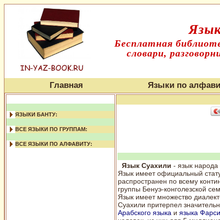
Язык
Бесплатная библиоте
словари, разговорн
Главная
Языки по алфави
ЯЗЫКИ БАНТУ:
ВСЕ ЯЗЫКИ ПО ГРУППАМ:
ВСЕ ЯЗЫКИ ПО АЛФАВИТУ:
Язык Суахили
- язык народа
Язык имеет официальный статус
распространен по всему контин
группы Бенуэ-конголезской се
Язык имеет множество диалект
Суахили притерпел значительн
Арабского языка
и
языка Фарс