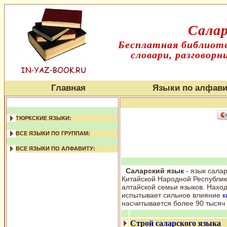
Салар
Бесплатная библиоте
словари, разговорн
Главная
Языки по алфави
ТЮРКСКИЕ ЯЗЫКИ:
ВСЕ ЯЗЫКИ ПО ГРУППАМ:
ВСЕ ЯЗЫКИ ПО АЛФАВИТУ:
Саларский язык
- язык сала
Китайской Народной Республики
алтайской семьи языков. Наход
испытывает сильное влияние
к
насчитывается более 90 тысяч 
Строй саларского языка