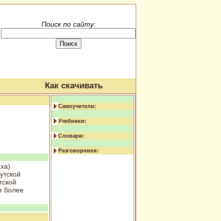
Поиск по сайту:
Как скачивать
Самоучители:
Учебники:
Словари:
Разговорники:
ха)
утской
тской
я более