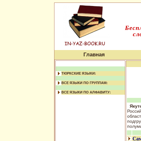
Бесп
сл
Главная
ТЮРКСКИЕ ЯЗЫКИ:
ВСЕ ЯЗЫКИ ПО ГРУППАМ:
ВСЕ ЯЗЫКИ ПО АЛФАВИТУ:
Якут
Россий
област
подгру
полуми
Сам