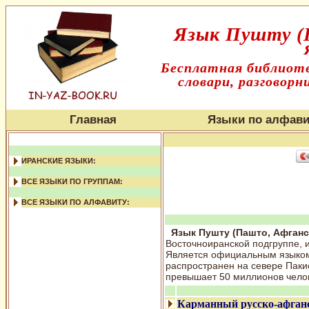
Язык Пушту (
Бесплатная библиоте
словари, разговорн
Главная
Языки по алфави
ИРАНСКИЕ ЯЗЫКИ:
ВСЕ ЯЗЫКИ ПО ГРУППАМ:
ВСЕ ЯЗЫКИ ПО АЛФАВИТУ:
Язык Пушту (Пашто, Афганс
Восточноиранской подгруппе, 
Является официальным языком
распространен на севере Паки
превышает 50 миллионов чело
Карманный русско-афганс