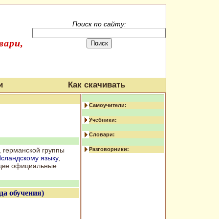
Поиск по сайту:
вари,
и
Как скачивать
Самоучители:
Учебники:
Словари:
, германской группы
Разговорники:
сландскому языку
,
 две официальные
да обучения)