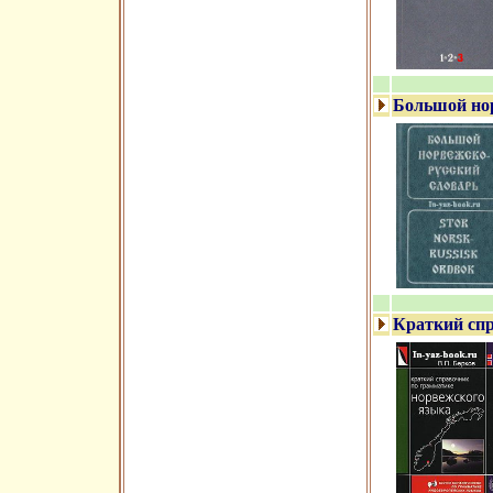
Большой но
Краткий спр