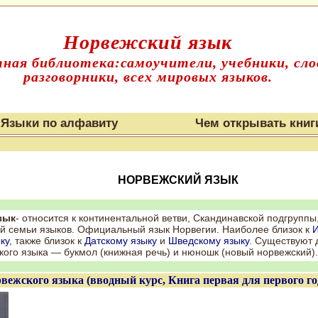
Норвежский язык
ная библиотека:самоучители, учебники, сло
разговорники, всех мировых языков.
Языки по алфавиту
Чем открывать книг
НОРВЕЖСКИЙ ЯЗЫК
зык
- относится к континентальной ветви, Скандинавской подгруппы
й семьи языков. Официальный язык Норвегии. Наиболее близок к
И
ку
, также близок к
Датскому языку
и
Шведскому языку
. Существуют
ого языка — букмол (книжная речь) и нюношк (новый норвежский).
вежского языка (вводный курс, Книга первая для первого го