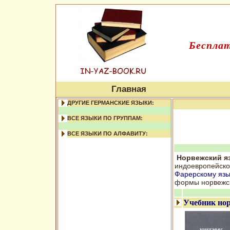
Бесплат
Главная
ДРУГИЕ ГЕРМАНСКИЕ ЯЗЫКИ:
ВСЕ ЯЗЫКИ ПО ГРУППАМ:
ВСЕ ЯЗЫКИ ПО АЛФАВИТУ:
Норвежский я
индоевропейско
Фарерскому язы
формы норвежск
Учебник нор