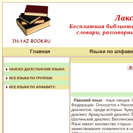
Лакс
Бесплатная библиоте
словари, разговорн
Главная
Языки по алфави
НАХСКО-ДАГЕСТАНСКИЕ ЯЗЫКИ:
ВСЕ ЯЗЫКИ ПО ГРУППАМ:
ВСЕ ЯЗЫКИ ПО АЛФАВИТУ:
Лакский язык
- язык лакцев.
Федерации. Относится к Нахск
диалектов, среди которых: Кум
диалект, Аракульский диалект,
Шалинский диалект, Вихлинский
Язык имеет множество старых 
заимствования появляются в 