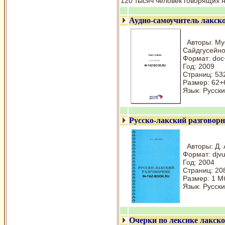
120 тысяч человек говорящих н
Аудио-самоучитель лакск
Авторы: Мус
Сайдгусейно
Формат: do
Год: 2009
Страниц: 53
Размер: 62+
Язык: Русски
Русско-лакский разговор
Авторы: Д. 
Формат: djv
Год: 2004
Страниц: 20
Размер: 1 М
Язык: Русски
Очерки по лексике лакск