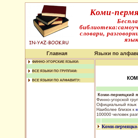
Коми-пермя
Беспл
библиотека:самоуч
словари, разговорн
язык
Главная
Языки по алфав
ФИННО-УГОРСКИЕ ЯЗЫКИ:
ВСЕ ЯЗЫКИ ПО ГРУППАМ:
КОМ
ВСЕ ЯЗЫКИ ПО АЛФАВИТУ:
Коми-пермяцкий 
Финно-угорской гру
Официальный язык К
Наиболее близок к
к
100000 человек раз
Коми-пермяцко-