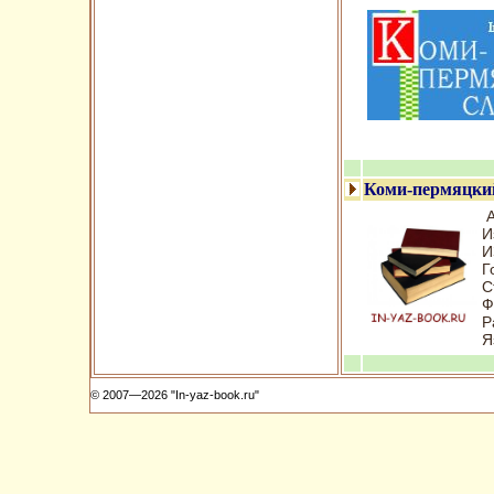
Коми-пермяцки
А
И
И
Г
С
Ф
Р
Я
© 2007—2026 "In-yaz-book.ru"