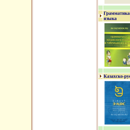
Грамматика 
языка
Казахско-ру