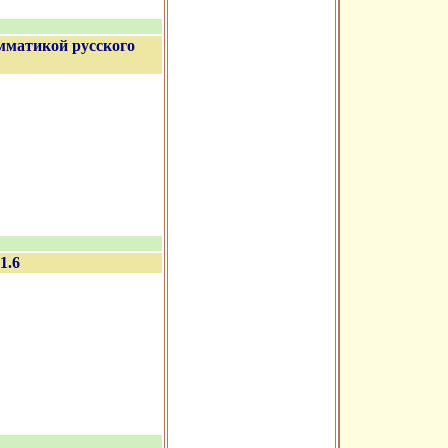
амматикой русского
1.6