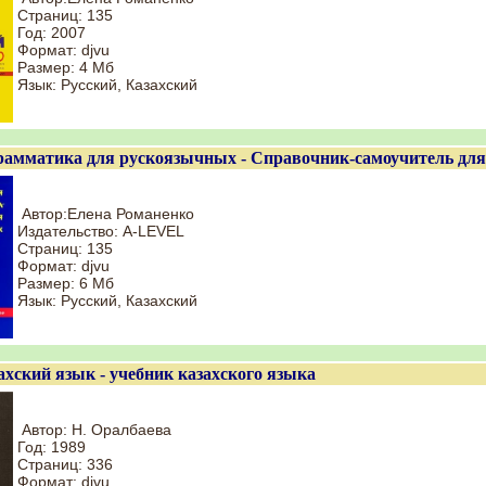
Страниц: 135
Год: 2007
Формат: djvu
Размер: 4 Мб
Язык: Русский, Казахский
рамматика для рускоязычных - Справочник-самоучитель дл
Автор:Елена Романенко
Издательство: A-LEVEL
Страниц: 135
Формат: djvu
Размер: 6 Мб
Язык: Русский, Казахский
ахский язык - учебник казахского языка
Автор: Н. Оралбаева
Год: 1989
Страниц: 336
Формат: djvu