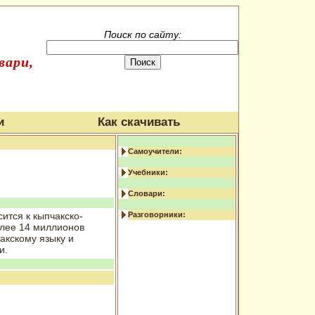
Поиск по сайту:
вари,
и
Как скачивать
Самоучители:
Учебники:
Словари:
сится к кыпчакско-
Разговорники:
олее 14 миллионов
пакскому языку и
и.