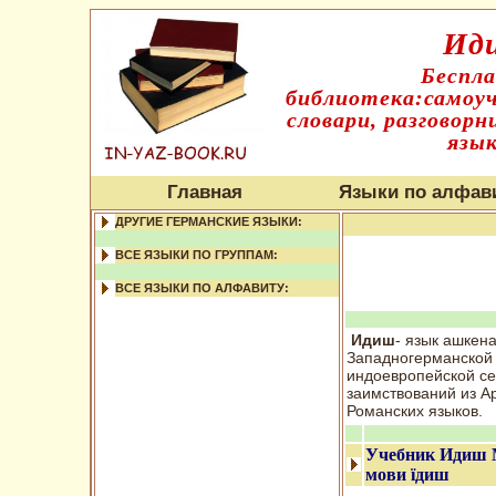
Ид
Беспл
библиотека:самоуч
словари, разговорн
язык
Главная
Языки по алфав
ДРУГИЕ ГЕРМАНСКИЕ ЯЗЫКИ:
ВСЕ ЯЗЫКИ ПО ГРУППАМ:
ВСЕ ЯЗЫКИ ПО АЛФАВИТУ:
Идиш
- язык ашкена
Западногерманской 
индоевропейской се
заимствований из А
Романских языков.
Учебник Идиш 
мови їдиш