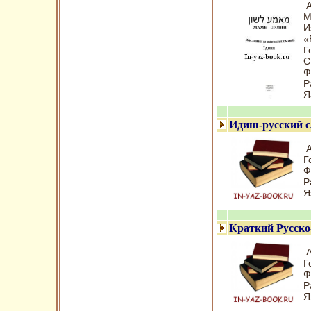
А
М
И
«
Г
С
Ф
Р
Я
Идиш-русский с
А
Г
Ф
Р
Я
Краткий Русско
А
Г
Ф
Р
Я