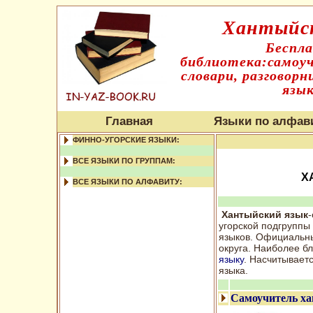
Хантыйск
Беспл
библиотека:самоуч
словари, разговорн
язык
Главная
Языки по алфав
ФИННО-УГОРСКИЕ ЯЗЫКИ:
ВСЕ ЯЗЫКИ ПО ГРУППАМ:
Х
ВСЕ ЯЗЫКИ ПО АЛФАВИТУ:
Хантыйский язык
-
угорской подгруппы
языков. Официальны
округа. Наиболее бл
языку
. Насчитывает
языка.
Самоучитель ха