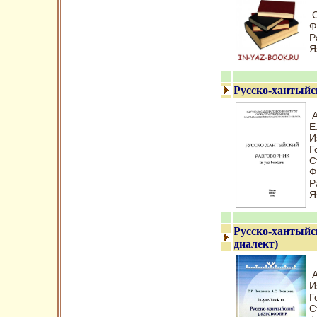
С
Ф
Р
Я
Русско-хантыйс
А
Е
И
Г
С
Ф
Р
Я
Русско-хантыйс
диалект)
А
И
Г
С